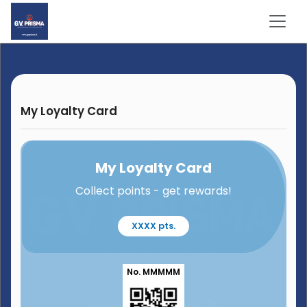
My Loyalty Card
My Loyalty Card
Collect points - get rewards!
XXXX pts.
No. MMMMM